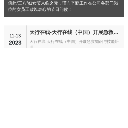
值此“三八”妇女节来临之际，谨向辛勤工作在公司各部门岗
位的女员工致以衷心的节日问候！
天行在线-天行在线（中国）开展急救知
11-13
识与技能培训
天行在线-天行在线（中国）开展急救知识与技能培
2023
训
全民参与，防止火灾
11-09
2023
全民参与，防止火灾
08-29
关于节能降耗会议纪要
2023
深度解读-GABA γ-氨基丁酸
07-31
2023
深度解读-GABA γ-氨基丁酸