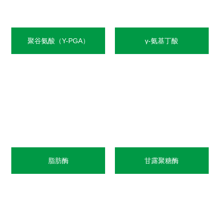
聚谷氨酸（Y-PGA）
γ-氨基丁酸
脂肪酶
甘露聚糖酶